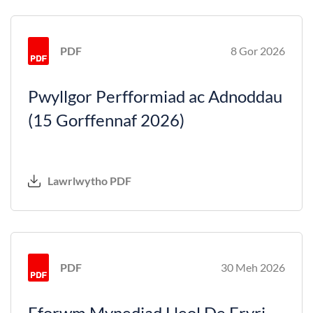
PDF
8 Gor 2026
Pwyllgor Perfformiad ac Adnoddau
(15 Gorffennaf 2026)
Lawrlwytho PDF
PDF
30 Meh 2026
Fforwm Mynediad Lleol De Eryri