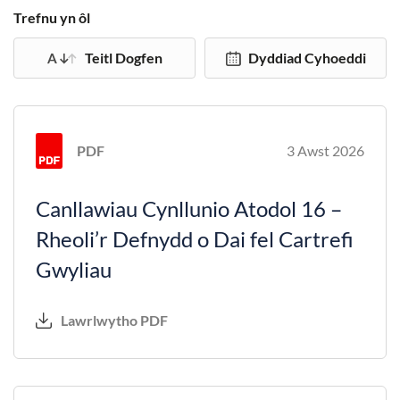
Trefnu yn ôl
Teitl Dogfen
Dyddiad Cyhoeddi
PDF
3 Awst 2026
Canllawiau Cynllunio Atodol 16 –
Rheoli’r Defnydd o Dai fel Cartrefi
Gwyliau
Lawrlwytho PDF