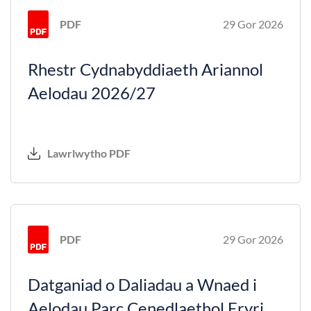
PDF
29 Gor 2026
Rhestr Cydnabyddiaeth Ariannol
Aelodau 2026/27
Lawrlwytho PDF
PDF
29 Gor 2026
Datganiad o Daliadau a Wnaed i
Aelodau Parc Cenedlaethol Eryri