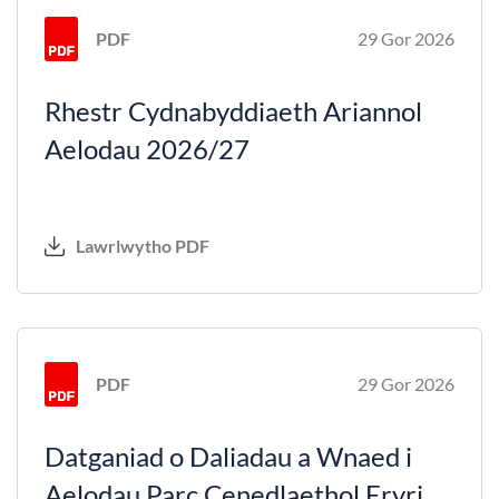
PDF
29 Gor 2026
Rhestr Cydnabyddiaeth Ariannol
Aelodau 2026/27
Lawrlwytho PDF
PDF
29 Gor 2026
Datganiad o Daliadau a Wnaed i
Aelodau Parc Cenedlaethol Eryri