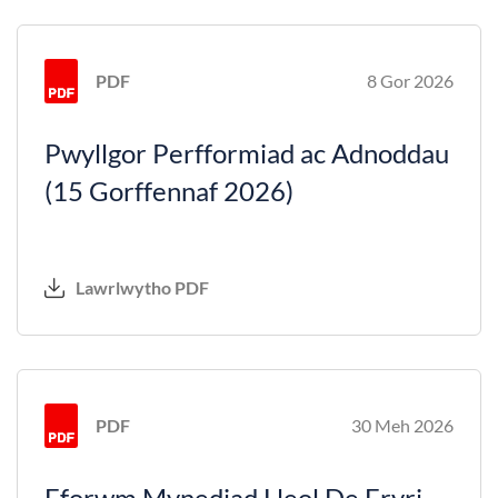
PDF
8 Gor 2026
Pwyllgor Perfformiad ac Adnoddau
(15 Gorffennaf 2026)
Lawrlwytho PDF
PDF
30 Meh 2026
Fforwm Mynediad Lleol De Eryri