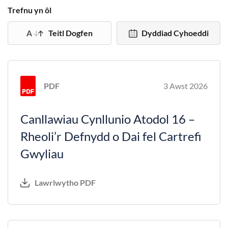
Trefnu yn ôl
Teitl Dogfen
Dyddiad Cyhoeddi
PDF
3 Awst 2026
Canllawiau Cynllunio Atodol 16 –
Rheoli’r Defnydd o Dai fel Cartrefi
Gwyliau
Lawrlwytho PDF