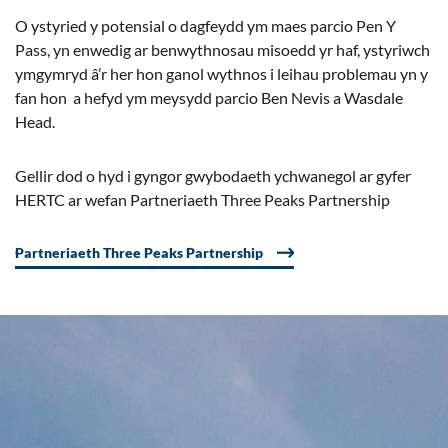
O ystyried y potensial o dagfeydd ym maes parcio Pen Y
Pass, yn enwedig ar benwythnosau misoedd yr haf, ystyriwch
ymgymryd â’r her hon ganol wythnos i leihau problemau yn y
fan hon a hefyd ym meysydd parcio Ben Nevis a Wasdale
Head.
Gellir dod o hyd i gyngor gwybodaeth ychwanegol ar gyfer
HERTC ar wefan Partneriaeth Three Peaks Partnership
Partneriaeth Three Peaks Partnership