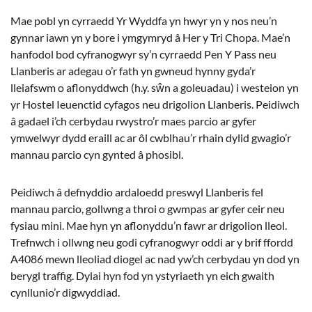
Mae pobl yn cyrraedd Yr Wyddfa yn hwyr yn y nos neu’n
gynnar iawn yn y bore i ymgymryd â Her y Tri Chopa. Mae’n
hanfodol bod cyfranogwyr sy’n cyrraedd Pen Y Pass neu
Llanberis ar adegau o’r fath yn gwneud hynny gyda’r
lleiafswm o aflonyddwch (h.y. sŵn a goleuadau) i westeion yn
yr Hostel Ieuenctid cyfagos neu drigolion Llanberis. Peidiwch
â gadael i’ch cerbydau rwystro’r maes parcio ar gyfer
ymwelwyr dydd eraill ac ar ôl cwblhau’r rhain dylid gwagio’r
mannau parcio cyn gynted â phosibl.
Peidiwch â defnyddio ardaloedd preswyl Llanberis fel
mannau parcio, gollwng a throi o gwmpas ar gyfer ceir neu
fysiau mini. Mae hyn yn aflonyddu’n fawr ar drigolion lleol.
Trefnwch i ollwng neu godi cyfranogwyr oddi ar y brif ffordd
A4086 mewn lleoliad diogel ac nad yw’ch cerbydau yn dod yn
berygl traffig. Dylai hyn fod yn ystyriaeth yn eich gwaith
cynllunio’r digwyddiad.