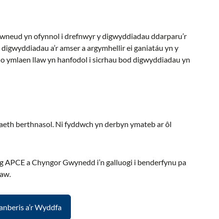
wneud yn ofynnol i drefnwyr y digwyddiadau ddarparu’r
digwyddiadau a’r amser a argymhellir ei ganiatáu yn y
io ymlaen llaw yn hanfodol i sicrhau bod digwyddiadau yn
aeth berthnasol. Ni fyddwch yn derbyn ymateb ar ôl
ng APCE a Chyngor Gwynedd i’n galluogi i benderfynu pa
law.
anberis a’r Wyddfa