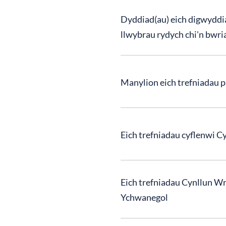
Dyddiad(au) eich digwyddi
llwybrau rydych chi'n bwri
Manylion eich trefniadau p
Eich trefniadau cyflenwi 
Eich trefniadau Cynllun Wr
Ychwanegol