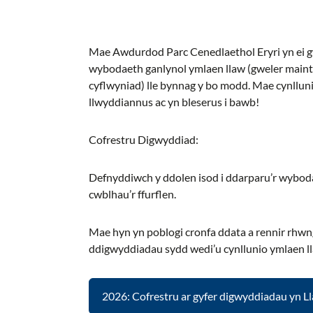
Mae Awdurdod Parc Cenedlaethol Eryri yn ei g
wybodaeth ganlynol ymlaen llaw (gweler maint 
cyflwyniad) lle bynnag y bo modd. Mae cynllun
llwyddiannus ac yn bleserus i bawb!
Cofrestru Digwyddiad:
Defnyddiwch y ddolen isod i ddarparu’r wybod
cwblhau’r ffurflen.
Mae hyn yn poblogi cronfa ddata a rennir rhw
ddigwyddiadau sydd wedi’u cynllunio ymlaen l
2026: Cofrestru ar gyfer digwyddiadau yn Ll