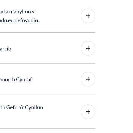
ad a manylion y
adu eu defnyddio.
arcio
Cymorth Cyntaf
th Gefn a’r Cynllun