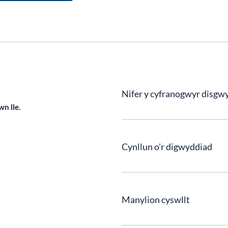
Nifer y cyfranogwyr disgwy
n lle.
Cynllun o'r digwyddiad
Manylion cyswllt