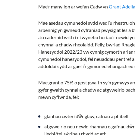
Mae’r manylion ar wefan Cadw yn
Grant Adeil
Mae asedau cymunedol sydd wedi’u rhestru oh
arbennig yn gwneud cyfraniad pwysig at les 
a’u cadernid wrth i ni wynebu heriau’r newid y
chynnal a chadw rheolaidd. Felly, bwriad Rhag
Hanesyddol 2022/23 yw cynnig cymorth arianno
cymunedol hanesyddol, fel neuaddau pentref a c
addoldai sydd ar gael i’r gymuned ehangach eu
Mae grant o 75% o gost gwaith sy’n gymwys am 
gyfer gwaith cynnal a chadw ac atgyweirio bac
mewn cyflwr da, fel:
glanhau cwteri dŵr glaw, cafnau a phibelli
atgyweirio neu newid rhannau o gafnau dŵr ac
llechi/teils/cribau rhydd ac ati;