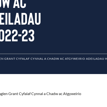
dw ac
eiladau
022-23
EN GRANT CYFALAF CYNNAL A CHADW AC ATGYWEIRIO ADEILADAU 
glen Grant Cyfalaf Cynnal a Chadw ac Atgyweirio