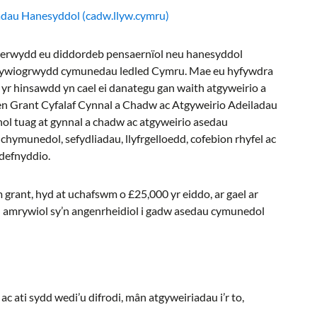
adau Hanesyddol (cadw.llyw.cymru)
erwydd eu diddordeb pensaernïol neu hanesyddol
a bywiogrwydd cymunedau ledled Cymru. Mae eu hyfywdra
n yr hinsawdd yn cael ei danategu gan waith atgyweirio a
len Grant Cyfalaf Cynnal a Chadw ac Atgyweirio Adeiladau
l tuag at gynnal a chadw ac atgyweirio asedau
hymunedol, sefydliadau, llyfrgelloedd, cofebion rhyfel ac
 defnyddio.
grant, hyd at uchafswm o £25,000 yr eiddo, ar gael ar
h amrywiol sy’n angenrheidiol i gadw asedau cymunedol
 ati sydd wedi’u difrodi, mân atgyweiriadau i’r to,