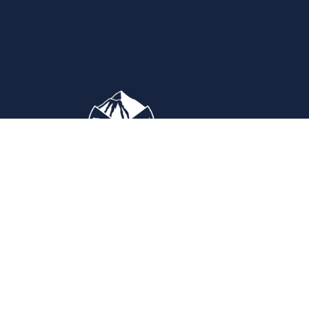
Yr Awdurdod
Cyfa
Gwaith yr Awdurdod
Cyfar