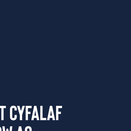
Ffilmiau a Chynhyrchiadau
t Cyfalaf