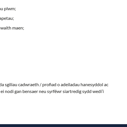
au plwm;
rapetau;
 waith maen;
da sgiliau cadwraeth / profiad o adeiladau hanesyddol ac
ei nodi gan bensaer neu syrfëwr siartredig sydd wedi’i