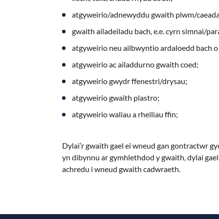
atgyweirio/adnewyddu gwaith plwm/caead
gwaith ailadeiladu bach, e.e. cyrn simnai/pa
atgyweirio neu ailbwyntio ardaloedd bach o
atgyweirio ac ailaddurno gwaith coed;
atgyweirio gwydr ffenestri/drysau;
atgyweirio gwaith plastro;
atgyweirio waliau a rheiliau ffin;
Dylai’r gwaith gael ei wneud gan gontractwr gy
yn dibynnu ar gymhlethdod y gwaith, dylai gael 
achredu i wneud gwaith cadwraeth.