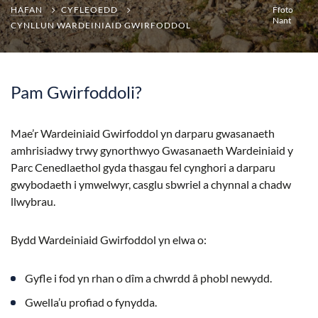
HAFAN
CYFLEOEDD
Ffoto
Nant
CYNLLUN WARDEINIAID GWIRFODDOL
Pam Gwirfoddoli?
Mae’r Wardeiniaid Gwirfoddol yn darparu gwasanaeth
amhrisiadwy trwy gynorthwyo Gwasanaeth Wardeiniaid y
Parc Cenedlaethol gyda thasgau fel cynghori a darparu
gwybodaeth i ymwelwyr, casglu sbwriel a chynnal a chadw
llwybrau.
Bydd Wardeiniaid Gwirfoddol yn elwa o:
Gyfle i fod yn rhan o dîm a chwrdd â phobl newydd.
Gwella’u profiad o fynydda.