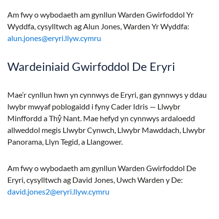
Am fwy o wybodaeth am gynllun Warden Gwirfoddol Yr
Wyddfa, cysylltwch ag Alun Jones, Warden Yr Wyddfa:
alun.jones@eryri.llyw.cymru
Wardeiniaid Gwirfoddol De Eryri
Mae’r cynllun hwn yn cynnwys de Eryri, gan gynnwys y ddau
lwybr mwyaf poblogaidd i fyny Cader Idris — Llwybr
Minffordd a Thŷ Nant. Mae hefyd yn cynnwys ardaloedd
allweddol megis Llwybr Cynwch, Llwybr Mawddach, Llwybr
Panorama, Llyn Tegid, a Llangower.
Am fwy o wybodaeth am gynllun Warden Gwirfoddol De
Eryri, cysylltwch ag David Jones, Uwch Warden y De:
david.jones2@eryri.llyw.cymru