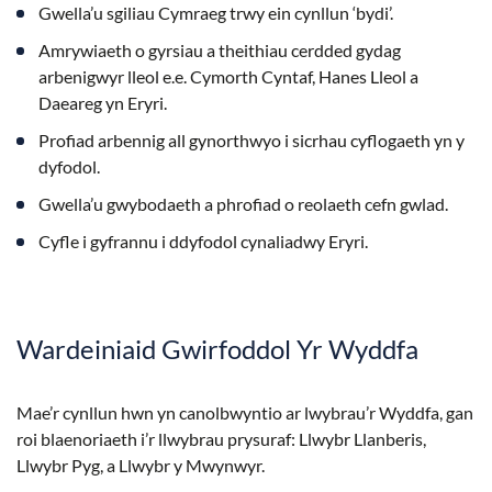
Gwella’u sgiliau Cymraeg trwy ein cynllun ‘bydi’.
Amrywiaeth o gyrsiau a theithiau cerdded gydag
arbenigwyr lleol e.e. Cymorth Cyntaf, Hanes Lleol a
Daeareg yn Eryri.
Profiad arbennig all gynorthwyo i sicrhau cyflogaeth yn y
dyfodol.
Gwella’u gwybodaeth a phrofiad o reolaeth cefn gwlad.
Cyfle i gyfrannu i ddyfodol cynaliadwy Eryri.
Wardeiniaid Gwirfoddol Yr Wyddfa
Mae’r cynllun hwn yn canolbwyntio ar lwybrau’r Wyddfa, gan
roi blaenoriaeth i’r llwybrau prysuraf: Llwybr Llanberis,
Llwybr Pyg, a Llwybr y Mwynwyr.