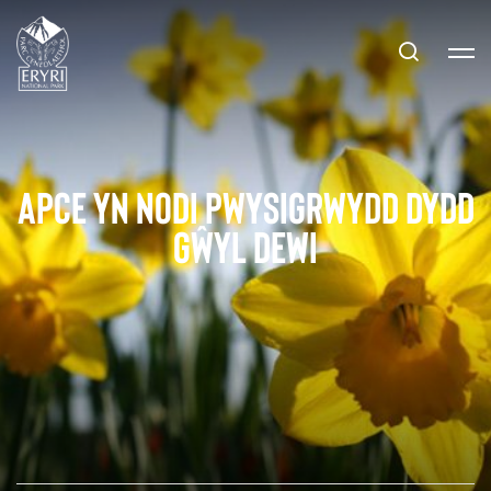
APCE yn nodi pwysigrwydd Dydd
Gŵyl Dewi