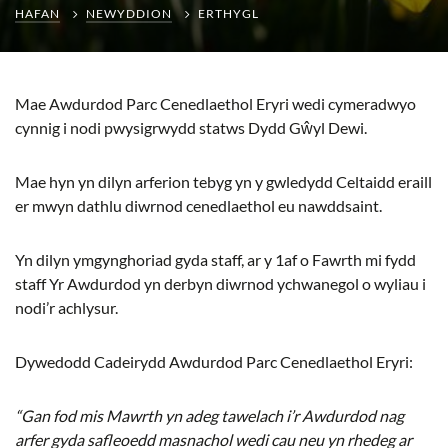
HAFAN
NEWYDDION
ERTHYGL
Mae Awdurdod Parc Cenedlaethol Eryri wedi cymeradwyo
cynnig i nodi pwysigrwydd statws Dydd Gŵyl Dewi.
Mae hyn yn dilyn arferion tebyg yn y gwledydd Celtaidd eraill
er mwyn dathlu diwrnod cenedlaethol eu nawddsaint.
Yn dilyn ymgynghoriad gyda staff, ar y 1af o Fawrth mi fydd
staff Yr Awdurdod yn derbyn diwrnod ychwanegol o wyliau i
nodi’r achlysur.
Dywedodd Cadeirydd Awdurdod Parc Cenedlaethol Eryri:
“Gan fod mis Mawrth yn adeg tawelach i’r Awdurdod nag
arfer gyda safleoedd masnachol wedi cau neu yn rhedeg ar