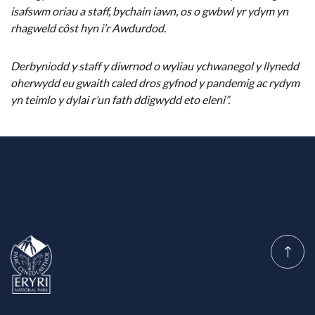
isafswm oriau a staff, bychain iawn, os o gwbwl yr ydym yn
rhagweld côst hyn i’r Awdurdod.
Derbyniodd y staff y diwrnod o wyliau ychwanegol y llynedd
oherwydd eu gwaith caled dros gyfnod y pandemig ac rydym
yn teimlo y dylai r’un fath ddigwydd eto eleni”.