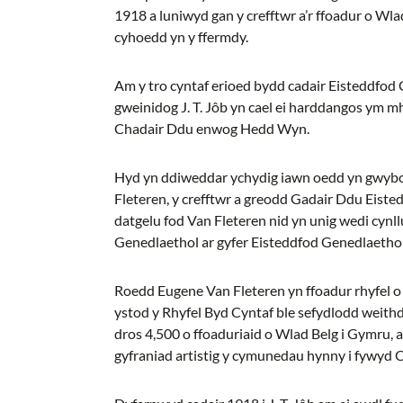
1918 a luniwyd gan y crefftwr a’r ffoadur o Wla
cyhoedd yn y ffermdy.
Am y tro cyntaf erioed bydd cadair Eisteddfod 
gweinidog J. T. Jôb yn cael ei harddangos ym m
Chadair Ddu enwog Hedd Wyn.
Hyd yn ddiweddar ychydig iawn oedd yn gwybo
Fleteren, y crefftwr a greodd Gadair Ddu Eis
datgelu fod Van Fleteren nid yn unig wedi cynll
Genedlaethol ar gyfer Eisteddfod Genedlaethol
Roedd Eugene Van Fleteren yn ffoadur rhyfel
ystod y Rhyfel Byd Cyntaf ble sefydlodd weith
dros 4,500 o ffoaduriaid o Wlad Belg i Gymru, 
gyfraniad artistig y cymunedau hynny i fywyd