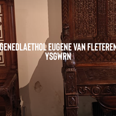
Ffilmiau a Chynhyrchiadau
Genedlaethol Eugene Van Fleteren
Ysgwrn