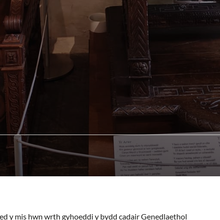
ed y mis hwn wrth gyhoeddi y bydd cadair Genedlaethol