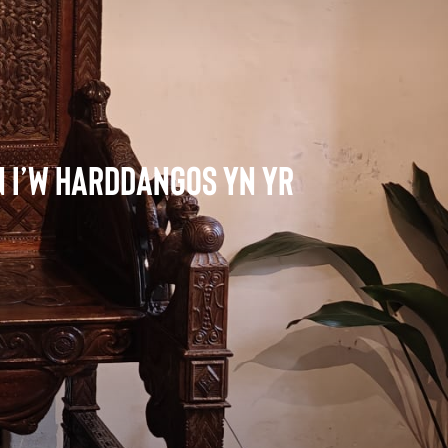
Cofebau a Gwasgaru Llwch
 i’w Harddangos yn Yr