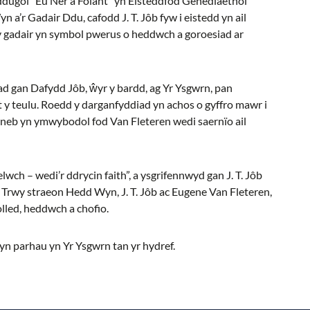
uddugol “Eu Nêr a Folant” yn Eisteddfod Genedlaethol
 a’r Gadair Ddu, cafodd J. T. Jôb fyw i eistedd yn ail
 gadair yn symbol pwerus o heddwch a goroesiad ar
ad gan Dafydd Jôb, ŵyr y bardd, ag Yr Ysgwrn, pan
 y teulu. Roedd y darganfyddiad yn achos o gyffro mawr i
 neb yn ymwybodol fod Van Fleteren wedi saernïo ail
wch – wedi’r ddrycin faith”, a ysgrifennwyd gan J. T. Jôb
Trwy straeon Hedd Wyn, J. T. Jôb ac Eugene Van Fleteren,
olled, heddwch a chofio.
 yn parhau yn Yr Ysgwrn tan yr hydref.