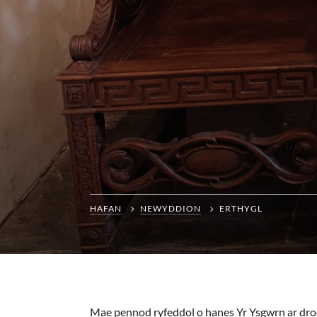
HAFAN
NEWYDDION
ERTHYGL
Mae pennod ryfeddol o hanes Yr Ysgwrn ar dro