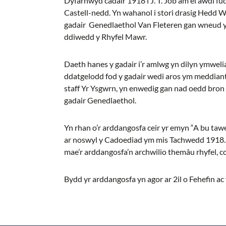
Dyfarnwyd cadair 1918 i J. T. Jôb am ei awdl f
Castell-nedd. Yn wahanol i stori drasig Hedd Wyn
gadair Genedlaethol Van Fleteren gan wneud y
ddiwedd y Rhyfel Mawr.
Daeth hanes y gadair i’r amlwg yn dilyn ymweli
ddatgelodd fod y gadair wedi aros ym meddiant
staff Yr Ysgwrn, yn enwedig gan nad oedd bron
gadair Genedlaethol.
Yn rhan o’r arddangosfa ceir yr emyn “A bu tawel
ar noswyl y Cadoediad ym mis Tachwedd 1918. 
mae’r arddangosfa’n archwilio themâu rhyfel, c
Bydd yr arddangosfa yn agor ar 2il o Fehefin ac