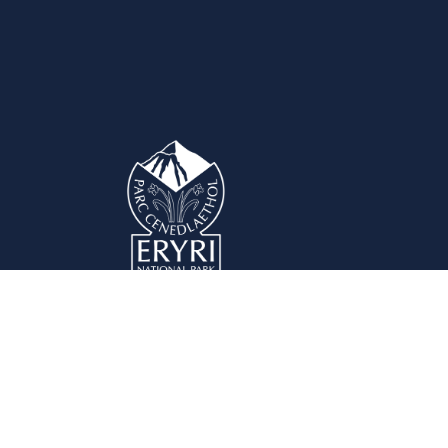
Yr Awdurdod
Cyfa