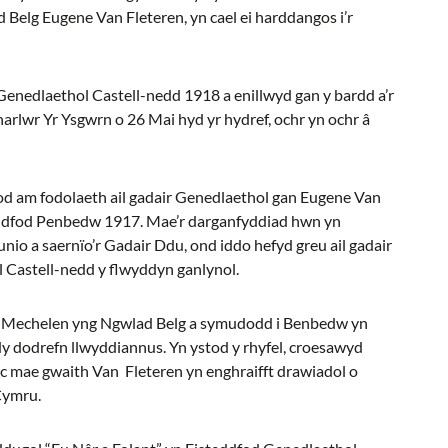
d Belg Eugene Van Fleteren, yn cael ei harddangos i’r
Genedlaethol Castell-nedd 1918 a enillwyd gan y bardd a’r
harlwr Yr Ysgwrn o 26 Mai hyd yr hydref, ochr yn ochr â
d am fodolaeth ail gadair Genedlaethol gan Eugene Van
teddfod Penbedw 1917. Mae’r darganfyddiad hwn yn
unio a saernïo’r Gadair Ddu, ond iddo hefyd greu ail gadair
 Castell-nedd y flwyddyn ganlynol.
 o Mechelen yng Ngwlad Belg a symudodd i Benbedw yn
dy dodrefn llwyddiannus. Yn ystod y rhyfel, croesawyd
ac mae gwaith Van Fleteren yn enghraifft drawiadol o
 Cymru.