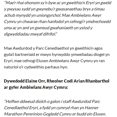
“Mae’r rhai ohonom sy’n byw ac yn gweithio’n Eryri yn gweld
y pwysau sydd yn gwynebu’r gwasanaethau brys a timau
achub mynydd yn uniongyrchol. Mae Ambiwlans Awyr
Cymru yn chwarae rhan hanfodol yn cefnogi’r ymdrechoedd
yma ac yn aml yn gwneud gwahaniaeth yn ystod y
digwyddiadau mwyaf difrifol.”
Mae Awdurdod y Parc Cenedlaethol yn gweithio’n agos
gyda’i bartneriaid er mwyn hyrwyddo ymweliadau diogel yn
Eryri, mae cefnogi Elusen Ambiwlans Awyr Cymru yn ran
naturiol o’r cydweithio parhaus hyn.
Dywedodd Elaine Orr, Rheolwr Codi Arian Rhanbarthol
ar gyfer Ambiwlans Awyr Cymru:
“Hoffwn ddweud diolch o galon i staff Awdurdod Parc
Cenedlaethol Eryri, a fydd yn cymryd rhan yn Hanner
Marathon Pererinion Gogledd Cymru er budd ein Elusen.