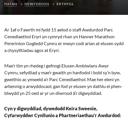
HAFAN
NEWYDDION
ERTHYGL
Ar 1af o Fawrth mi fydd 15 aelod o staff Awdurdod Parc
Cenedlaethol Eryri yn cymryd rhan yn Hanner Marathon
Pererinion Gogledd Cymru er mwyn codi arian at elusen sydd
a chysylltiadau agos at Eryri.
Mae’r tîm yn rhedeg i gefnogi Elusen Ambiwlans Awyr
Cymru, sefydliad y mae’r gwaith yn hanfodol i bobl sy’n byw,
gweithio ac ymweld a’r Parc Cenedlaethol. Mae her eleni yn
arbennig o arwyddocaol, gan fod yr elusen yn dathlu ei phen-
blwydd yn 25 oed ar yr un diwrnod â’r digwyddiad.
Cyn y digwyddiad, dywedodd Keira Sweenie,
Cyfarwyddwr Cynllunio a Phartneriaethau’r Awdurdod: