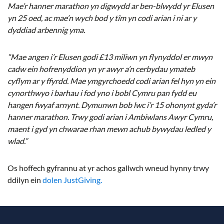
Mae’r hanner marathon yn digwydd ar ben-blwydd yr Elusen
yn 25 oed, ac mae’n wych bod y tîm yn codi arian i ni ar y
dyddiad arbennig yma.
“Mae angen i’r Elusen godi £13 miliwn yn flynyddol er mwyn
cadw ein hofrenyddion yn yr awyr a’n cerbydau ymateb
cyflym ar y ffyrdd. Mae ymgyrchoedd codi arian fel hyn yn ein
cynorthwyo i barhau i fod yno i bobl Cymru pan fydd eu
hangen fwyaf arnynt. Dymunwn bob lwc i’r 15 ohonynt gyda’r
hanner marathon. Trwy godi arian i Ambiwlans Awyr Cymru,
maent i gyd yn chwarae rhan mewn achub bywydau ledled y
wlad.”
Os hoffech gyfrannu at yr achos gallwch wneud hynny trwy
ddilyn ein
dolen JustGiving.