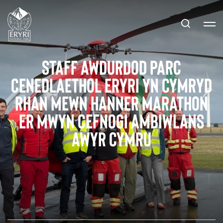
Staff Awdurdod Parc
Cenedlaethol Eryri yn cymryd
rhan mewn hanner marathon
er mwyn cefnogi Ambiwlans
Awyr Cymru